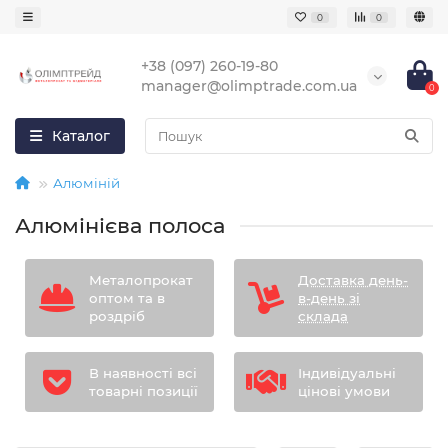
0
0
+38 (097) 260-19-80
manager@olimptrade.com.ua
0
Каталог
Алюміній
Алюмінієва полоса
Металопрокат
Доставка день-
оптом та в
в-день зі
роздріб
склада
В наявності всі
Індивідуальні
товарні позиції
цінові умови