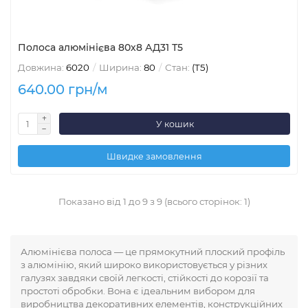
Полоса алюмінієва 80х8 АД31 Т5
Довжина:
6020
Ширина:
80
Стан:
(Т5)
640.00 грн/м
У кошик
Швидке замовлення
Показано від 1 до 9 з 9 (всього сторінок: 1)
Алюмінієва полоса — це прямокутний плоский профіль
з алюмінію, який широко використовується у різних
галузях завдяки своїй легкості, стійкості до корозії та
простоті обробки. Вона є ідеальним вибором для
виробництва декоративних елементів, конструкційних