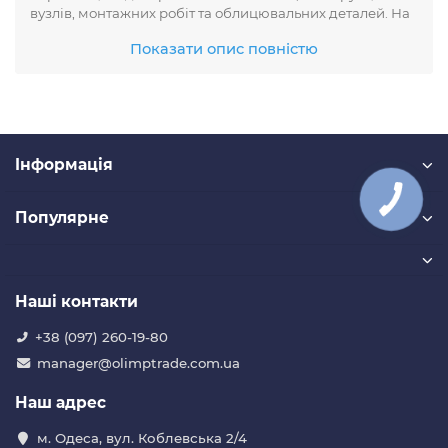
вузлів, монтажних робіт та облицювальних деталей. На
сайті OlimpTrade ви можете купити алюмінієву полосу з
Показати опис повністю
гарантією якості та доставкою по Україні.
Алюмінієва полоса — Технічні
характеристики
Форма профілю: прямокутна, плоска
Iнформація
Матеріал: алюміній технічних марок
Стан поставки: без покриття або анодована
Сплав: 6060 (АД31)
Популярне
Термообробка: Т5
Відмінна пластичність, зварюваність та
оброблюваність
Наші контакти
Алюмінієва полоса — Переваги
+38 (097) 260-19-80
Мала вага при високій міцності
manager@olimptrade.com.ua
Стійкість до атмосферних і хімічних впливів
Зручна в обробці: свердління, різання, згинання
Наш адрес
Можливість анодування для декоративного або
захисного покриття
м. Одеса, вул. Коблевська 2/4
Екологічність — 100% придатна до переробки