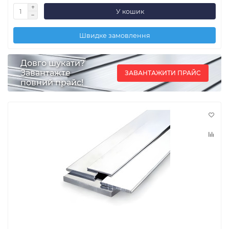
У кошик
Швидке замовлення
Довго шукати?
Завантажте
ЗАВАНТАЖИТИ ПРАЙС
повний прайс!