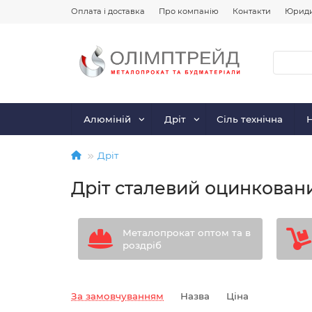
Оплата і доставка
Про компанію
Контакти
Юриди
Алюміній
Дріт
Сіль технічна
Дріт
Дріт сталевий оцинкован
Металопрокат оптом та в
роздріб
За замовчуванням
Назва
Ціна