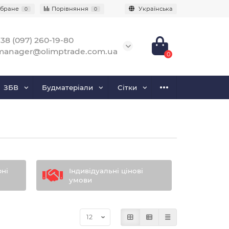
бране
Порівняння
Українська
0
0
38 (097) 260-19-80
manager@olimptrade.com.ua
0
ЗБВ
Будматеріали
Сітки
рні
Індивідуальні цінові
умови