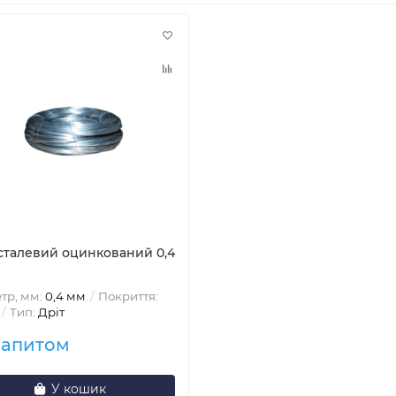
 сталевий оцинкований 0,4
тр, мм:
0,4 мм
Покриття:
Тип:
Дріт
запитом
У кошик