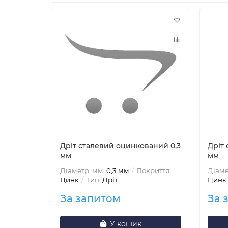
Дріт сталевий оцинкований 0,3
Дріт
мм
мм
Діаметр, мм:
0,3 мм
Покриття:
Діаме
Цинк
Тип:
Дріт
Цинк
За запитом
За 
У кошик