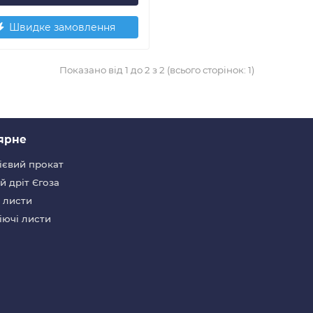
Швидке замовлення
Показано від 1 до 2 з 2 (всього сторінок: 1)
ярне
ієвий прокат
 дріт Єгоза
 листи
іючі листи