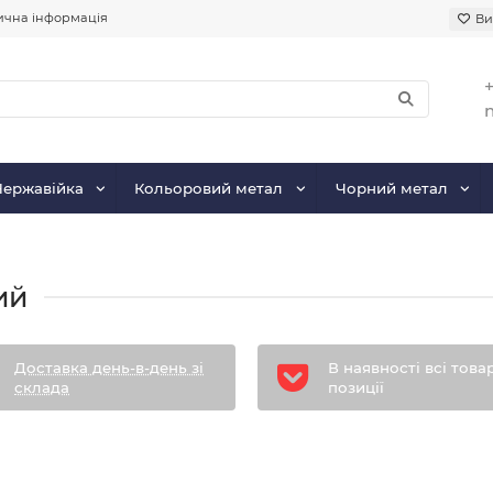
чна інформація
Ви
+
Нержавійка
Кольоровий метал
Чорний метал
ий
Доставка день-в-день зі
В наявності всі това
склада
позиції