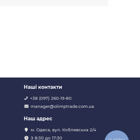
Наші контакти
+38 (097) 260-19-80
manager@olimptrade.com.ua
Наш адрес
м. Одеса, вул. Коблевська 2/4
З 8:30 до 17:30