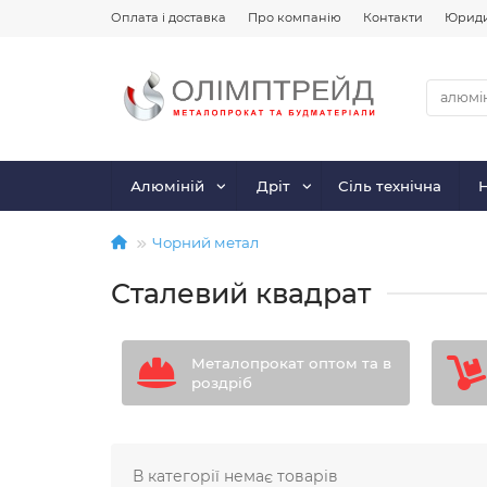
Оплата і доставка
Про компанію
Контакти
Юриди
Алюміній
Дріт
Сіль технічна
Чорний метал
Сталевий квадрат
Металопрокат оптом та в
роздріб
В категорії немає товарів