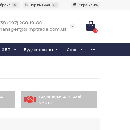
бране
Порівняння
Українська
0
0
38 (097) 260-19-80
manager@olimptrade.com.ua
0
ЗБВ
Будматеріали
Сітки
рні
Індивідуальні цінові
умови