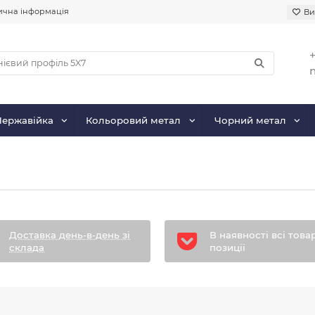
чна інформація
Ви
+
Нержавійка
Кольоровий метал
Чорний метал
Доставка день-в-день зі
В наявності всі това
склада
позиції