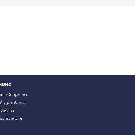
ярне
ієвий прокат
 дріт Єгоза
 листи
іючі листи