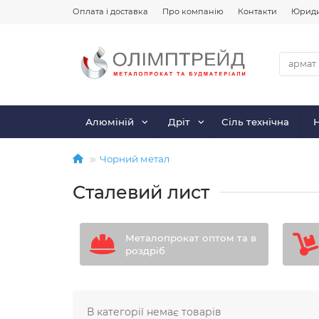
Оплата і доставка
Про компанію
Контакти
Юриди
Алюміній
Дріт
Сіль технічна
Чорний метал
Сталевий лист
Металопрокат оптом та в
роздріб
В категорії немає товарів