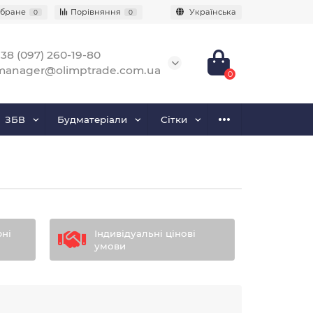
бране
Порівняння
Українська
0
0
38 (097) 260-19-80
manager@olimptrade.com.ua
0
ЗБВ
Будматеріали
Сітки
рні
Індивідуальні цінові
умови