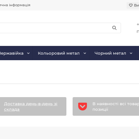
чна інформація
Ви
+
Нержавійка
Кольоровий метал
Чорний метал
Доставка день-в-день зі
В наявності всі това
склада
позиції