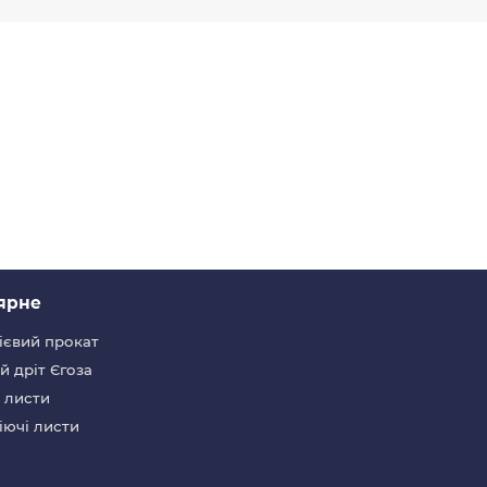
ярне
ієвий прокат
 дріт Єгоза
 листи
іючі листи