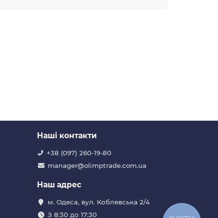
Наші контакти
+38 (097) 260-19-80
manager@olimptrade.com.ua
Наш адрес
м. Одеса, вул. Коблевська 2/4
З 8:30 до 17:30