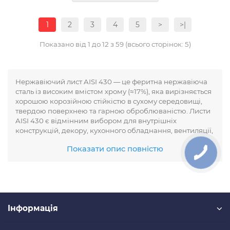
1
2
3
4
5
>
>|
Показано від 1 до 12 з 59 (всього сторінок: 5)
Нержавіючий лист AISI 430 — це феритна нержавіюча
сталь із високим вмістом хрому (≈17%), яка вирізняється
хорошою корозійною стійкістю в сухому середовищі,
твердою поверхнею та гарною оброблюваністю. Листи
AISI 430 є відмінним вибором для внутрішніх
конструкцій, декору, кухонного обладнання, вентиляції,
облицювання та побутової техніки. Замовити
Показати опис повністю
нержавіючі листи AISI 430 з доставкою по Україні та
професійною консультацією спеціалістів ви можете на
сайті OlimpTrade.
Нержавіючий лист AISI 430 —
Технічні характеристики
Iнформація
Марка сталі: AISI 430 (феритна сталь без нікелю)