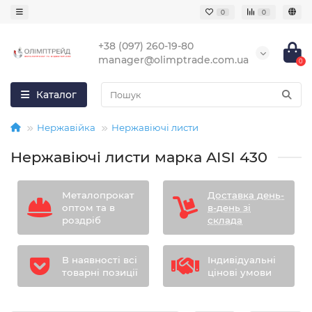
0
0
+38 (097) 260-19-80
manager@olimptrade.com.ua
0
Каталог
Нержавійка
Нержавіючі листи
Нержавіючі листи марка AISI 430
Металопрокат
Доставка день-
оптом та в
в-день зі
роздріб
склада
В наявності всі
Індивідуальні
товарні позиції
цінові умови