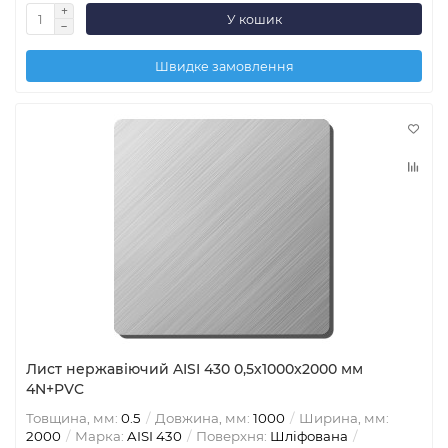
У кошик
Швидке замовлення
Лист нержавіючий AISI 430 0,5х1000x2000 мм
4N+PVC
Товщина, мм:
0.5
Довжина, мм:
1000
Ширина, мм:
2000
Марка:
AISI 430
Поверхня:
Шліфована