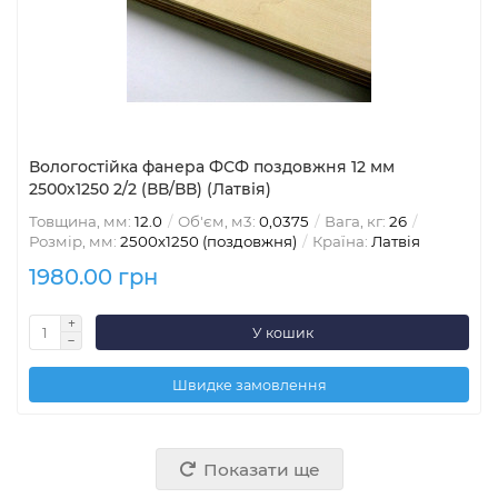
Вологостійка фанера ФСФ поздовжня 12 мм
2500х1250 2/2 (ВВ/ВВ) (Латвія)
Товщина, мм:
12.0
Об'єм, м3:
0,0375
Вага, кг:
26
Розмір, мм:
2500х1250 (поздовжня)
Країна:
Латвія
1980.00 грн
У кошик
Швидке замовлення
Показати ще