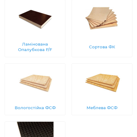
Ламінована
Сортова ФК
Опалубкова F/F
Вологостійка ФСФ
Меблева ФСФ