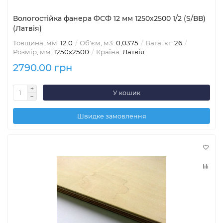
Вологостійка фанера ФСФ 12 мм 1250х2500 1/2 (S/ВВ)
(Латвія)
Товщина, мм:
12.0
Об'єм, м3:
0,0375
Вага, кг:
26
Розмір, мм:
1250х2500
Країна:
Латвія
2790.00 грн
У кошик
Швидке замовлення