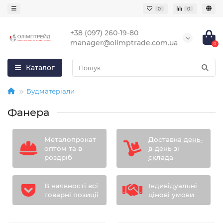
0
0
+38 (097) 260-19-80
manager@olimptrade.com.ua
0
Каталог
Будматеріали
Фанера
Металопрокат
Доставка день-
оптом та в
в-день зі
роздріб
склада
В наявності всі
Індивідуальні
товарні позиції
цінові умови