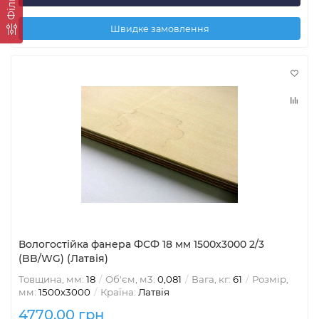
Фільтр
Швидке замовлення
Вологостійка фанера ФСФ 18 мм 1500х3000 2/3
(BB/WG) (Латвія)
Товщина, мм:
18
Об'єм, м3:
0,081
Вага, кг:
61
Розмір,
мм:
1500х3000
Країна:
Латвія
4770.00 грн