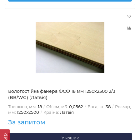
Вологостійка фанера ФСФ 18 мм 1250х2500 2/3
(BB/WG) (Латвія)
Товщина, мм:
18
Об'єм, м3:
0,0562
Вага, кг:
38
Розмір,
мм:
1250х2500
Країна:
Латвія
За запитом
У кошик