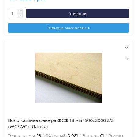
У кошик
Швидке замовлення
Вологостійка фанера ФСФ 18 мм 1500х3000 3/3
(WG/WG) (Латвія)
Товщина, мм:
18
Об'єм, м3:
0,081
Вага, кг:
61
Розмір,