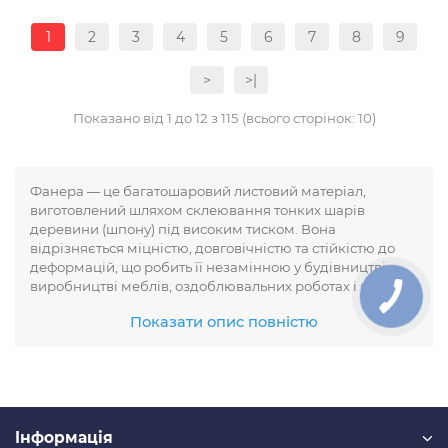
1
2
3
4
5
6
7
8
9
>
>|
Показано від 1 до 12 з 115 (всього сторінок: 10)
Фанера — це багатошаровий листовий матеріал,
виготовлений шляхом склеювання тонких шарів
деревини (шпону) під високим тиском. Вона
відрізняється міцністю, довговічністю та стійкістю до
деформацій, що робить її незамінною у будівництві,
виробництві меблів, оздоблювальних роботах і навіть у
суднобудуванні. У нашому каталозі представлена
Показати опис повністю
фанера різних сортів і товщин, що дозволяє підібрати
оптимальний варіант для будь-яких завдань.
Переваги фанери від OlimpTrade
Міцність і довговічність — витримує високі
Iнформація