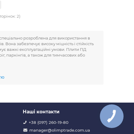
торінок: 2)
 спеціально розроблена для використання в
в. Вона забезпечує високу міцність і стійкість
мує важкі експлуатаційні умови. Плити ПД
г, паркінгів, а також для тимчасових або
тю
орожнього покриття, витримуючи значні
бетону, ці плити добре витримують різкі
адені на місці будівництва, що значно
Наші контакти
жніх покриттів, включаючи вуличні та
+38 (097) 260-19-80
manager@olimptrade.com.ua