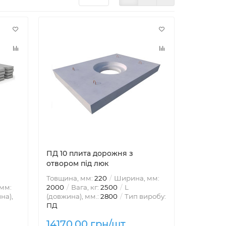
ПД 10 плита дорожня з
отвором під люк
Товщина, мм:
220
Ширина, мм:
мм:
2000
Вага, кг:
2500
L
на),
(довжина), мм.:
2800
Тип виробу:
ПД
14170.00 грн/шт