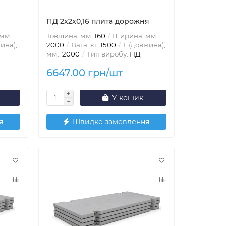
ПД 2x2x0,16 плита дорожня
мм:
Товщина, мм:
160
Ширина, мм:
ина),
2000
Вага, кг:
1500
L (довжина),
мм.:
2000
Тип виробу:
ПД
6647.00 грн/шт
У кошик
я
Швидке замовлення