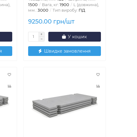
ина),
1500
Вага, кг:
1900
L (довжина),
мм.:
3000
Тип виробу:
ПД
9250.00 грн/шт
У кошик
я
Швидке замовлення