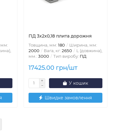
ПД 3х2х0,18 плита дорожня
 мм:
Товщина, мм:
180
Ширина, мм:
ина),
2000
Вага, кг:
2650
L (довжина),
мм.:
3000
Тип виробу:
ПД
17425.00 грн/шт
У кошик
я
Швидке замовлення