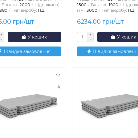
Вага, кг:
2000
L (довжина),
1500
Вага, кг:
1900
L (довж
980
Тип виробу:
ПД
мм.:
3000
Тип виробу:
ПД
5.00 грн/шт
6234.00 грн/шт
У кошик
У кошик
Швидке замовлення
Швидке замовленн