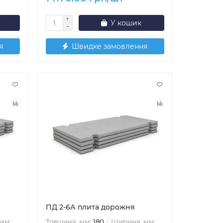
У кошик
я
Швидке замовлення
ПД 2-6А плита дорожня
мм:
Товщина, мм:
180
Ширина, мм: