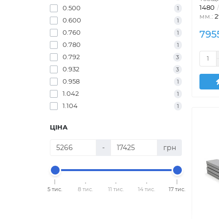
1480
0.500
1
мм.:
2
0.600
1
0.760
795
1
0.780
1
0.792
3
0.932
3
0.958
1
1.042
1
1.104
1
ЦІНА
-
грн
5 тис.
8 тис.
11 тис.
14 тис.
17 тис.