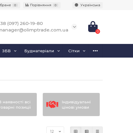
бране
Порівняння
Українська
0
0
38 (097) 260-19-80
manager@olimptrade.com.ua
0
ЗБВ
Будматеріали
Сітки
В наявності всі
Індивідуальні
товарні позиції
цінові умови