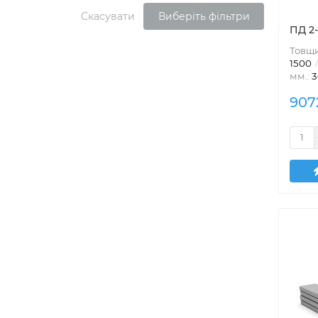
Скасувати
Виберіть фільтри
ПД 2
Товщи
1500
мм.:
3
907