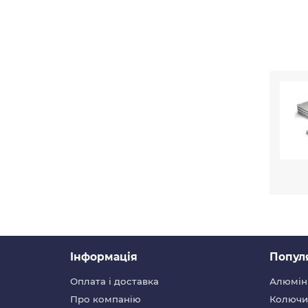
Перев
Iнформація
Попул
Оплата і доставка
Алюмін
Про компанію
Колючий