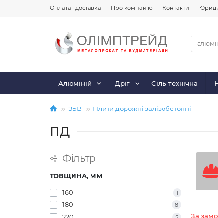
Оплата і доставка
Про компанію
Контакти
Юриди
Алюміній
Дріт
Сіль технічна
ЗБВ
Плити дорожні залізобетонні
ПД
Фільтр
ТОВЩИНА, ММ
160
1
180
8
За зам
220
5