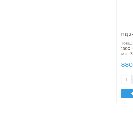
ПД 3
Товщи
1500
мм.:
3
880