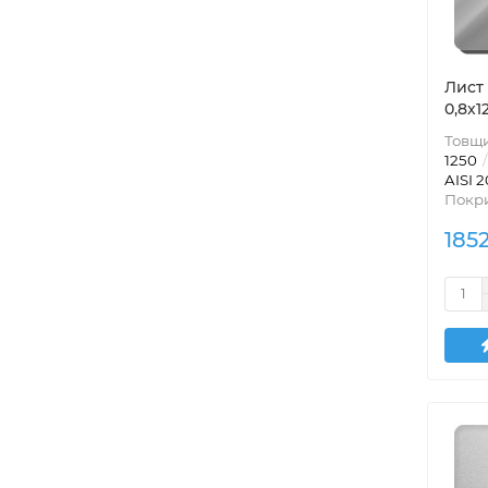
Лист 
0,8х
Товщи
1250
AISI 2
Покри
185