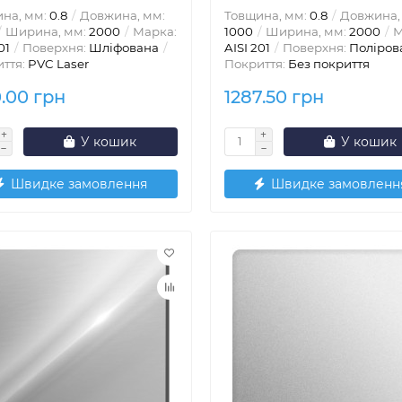
на, мм:
0.8
Довжина, мм:
Товщина, мм:
0.8
Довжина,
Ширина, мм:
2000
Марка:
1000
Ширина, мм:
2000
М
01
Поверхня:
Шліфована
AISI 201
Поверхня:
Поліров
ття:
PVC Laser
Покриття:
Без покриття
0.00 грн
1287.50 грн
У кошик
У кошик
Швидке замовлення
Швидке замовленн