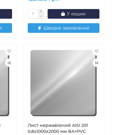
У кошик
я
Швидке замовлення
1
Лист нержавіючий AISI 201
0,8х1000x2000 мм BA+PVC