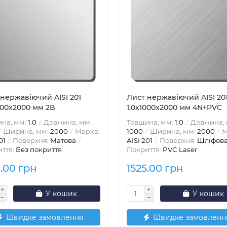
нержавіючий AISI 201
Лист нержавіючий AISI 20
000x2000 мм 2B
1,0х1000x2000 мм 4N+PVC
на, мм:
1.0
Довжина, мм:
Товщина, мм:
1.0
Довжина, 
Ширина, мм:
2000
Марка:
1000
Ширина, мм:
2000
М
01
Поверхня:
Матова
AISI 201
Поверхня:
Шліфов
ття:
Без покриття
Покриття:
PVC Laser
9.00 грн
1525.00 грн
У кошик
У кошик
Швидке замовлення
Швидке замовленн