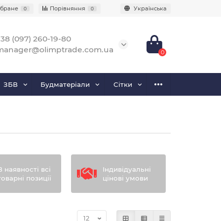
бране
Порівняння
Українська
0
0
38 (097) 260-19-80
manager@olimptrade.com.ua
0
ЗБВ
Будматеріали
Сітки
В наявності всі
Індивідуальні
товарні позиції
цінові умови