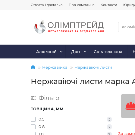
Оплата і доставка
Про компанію
Контакти
Юриди
Алюміній
Дріт
Сіль технічна
Нержавійка
Нержавіючі листи
Нержавіючі листи марка A
Фільтр
ТОВЩИНА, ММ
0.5
3
0.8
7
За зам
1.0
7