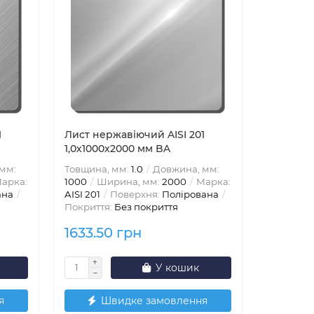
1
Лист нержавіючий AISI 201
1,0х1000x2000 мм BA
мм:
Товщина, мм:
1.0
Довжина, мм:
арка:
1000
Ширина, мм:
2000
Марка:
ана
AISI 201
Поверхня:
Полірована
Покриття:
Без покриття
1633.50 грн
У кошик
я
Швидке замовлення