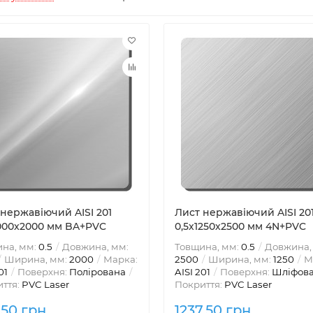
нержавіючий AISI 201
Лист нержавіючий AISI 20
1000x2000 мм BA+PVC
0,5х1250х2500 мм 4N+PVC
на, мм:
0.5
Довжина, мм:
Товщина, мм:
0.5
Довжина,
Ширина, мм:
2000
Марка:
2500
Ширина, мм:
1250
М
01
Поверхня:
Полірована
AISI 201
Поверхня:
Шліфов
ття:
PVC Laser
Покриття:
PVC Laser
.50 грн
1237.50 грн