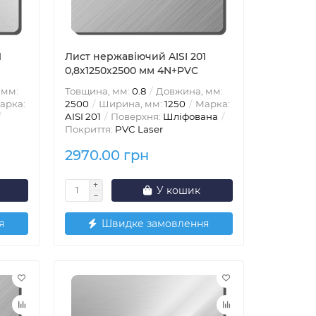
1
Лист нержавіючий AISI 201
0,8х1250х2500 мм 4N+PVC
 мм:
Товщина, мм:
0.8
Довжина, мм:
арка:
2500
Ширина, мм:
1250
Марка:
AISI 201
Поверхня:
Шліфована
Покриття:
PVC Laser
2970.00 грн
У кошик
я
Швидке замовлення