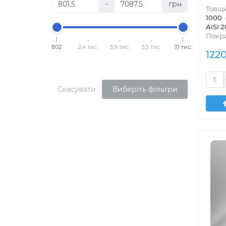
-
грн
Товщи
1000
AISI 2
Покри
802
2,4 тис.
3,9 тис.
5,5 тис.
7,1 тис.
122
Скасувати
Виберіть фільтри