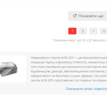
Показати ще
1
2
>
>|
Показано від 1 до 12 з 22 (всього с
Нержавіючі листи AISI 201 — це високоякісний 
поєднує гарну корозійну стійкість, механічну
тип сталі належить до економічно вигідних ана
будівництві, декорі, вентиляційних системах
оформленні та багатьох інших сферах. На сай
листи AISI 201 з доставкою по Україні та отри
Показати опис повніс
жавіючий лист AISI 201 — Технічні ха
Марка сталі: AISI 201 (X12CrMnNiN17-7-5 або аналог 12Х15Г9НД)
Хімічний склад: 16–18% Cr, 3.5–5.5% Ni, 5.5–7.5% Mn