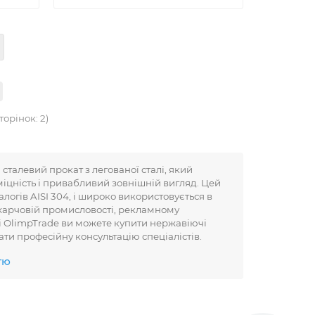
торінок: 2)
сталевий прокат з легованої сталі, який
 міцність і привабливий зовнішній вигляд. Цей
логів AISI 304, і широко використовується в
, харчовій промисловості, рекламному
ті OlimpTrade ви можете купити нержавіючі
мати професійну консультацію спеціалістів.
тю
рактеристики