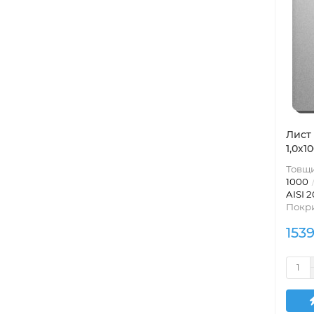
Лист 
1,0х1
Товщи
1000
AISI 2
Покри
153