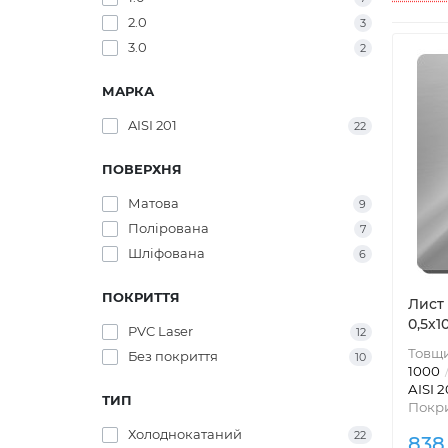
2.0
3
3.0
2
МАРКА
AISI 201
22
ПОВЕРХНЯ
Матова
9
Полірована
7
Шліфована
6
ПОКРИТТЯ
Лист 
0,5х
PVC Laser
12
Товщи
Без покриття
10
1000
AISI 2
ТИП
Покри
Холоднокатаний
22
838