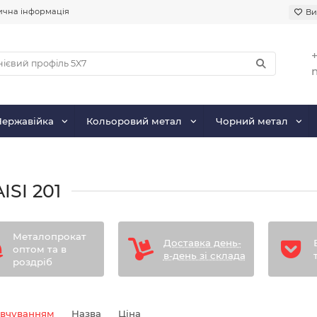
чна інформація
Ви
+
Нержавійка
Кольоровий метал
Чорний метал
ISI 201
Металопрокат
Доставка день-
оптом та в
в-день зі склада
роздріб
овчуванням
Назва
Ціна