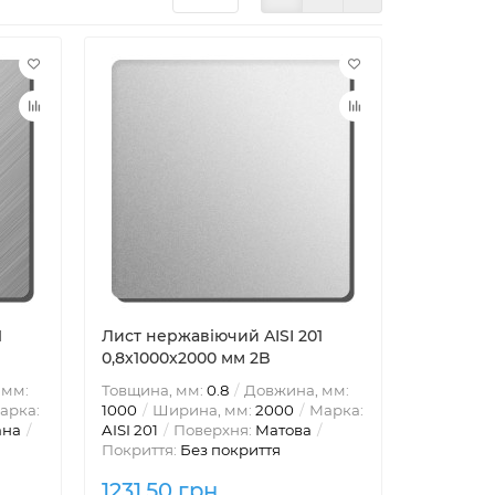
1
Лист нержавіючий AISI 201
0,8х1000x2000 мм 2B
 мм:
Товщина, мм:
0.8
Довжина, мм:
арка:
1000
Ширина, мм:
2000
Марка:
ана
AISI 201
Поверхня:
Матова
Покриття:
Без покриття
1231.50 грн