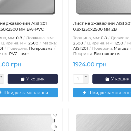
нержавіючий AISI 201
Лист нержавіючий AISI 20
1250x2500 мм BA+PVC
0,8х1250х2500 мм 2B
на, мм:
0.8
Довжина, мм:
Товщина, мм:
0.8
Довжина,
Ширина, мм:
2500
Марка:
2500
Ширина, мм:
1250
М
01
Поверхня:
Полірована
AISI 201
Поверхня:
Матова
ття:
PVC Laser
Покриття:
Без покриття
2.00 грн
1924.00 грн
У кошик
У кошик
Швидке замовлення
Швидке замовленн