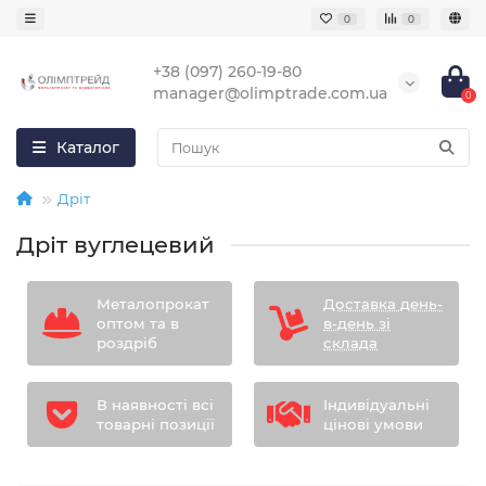
0
0
+38 (097) 260-19-80
manager@olimptrade.com.ua
0
Каталог
Дріт
Дріт вуглецевий
Металопрокат
Доставка день-
оптом та в
в-день зі
роздріб
склада
В наявності всі
Індивідуальні
товарні позиції
цінові умови