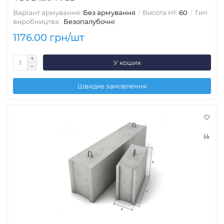
Варіант армування:
Без армування
Висота H1:
60
Тип
виробництва :
Безопалубочні
1176.00 грн/шт
У кошик
Швидке замовлення