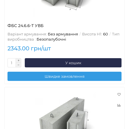
ФБС 24.6.6-Т УВБ
Варіант армування:
Без армування
Висота H1:
60
Тип
виробництва :
Безопалубочні
2343.00 грн/шт
У кошик
Швидке замовлення