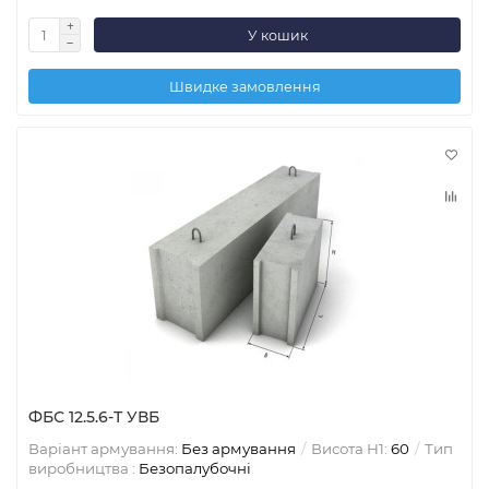
У кошик
Швидке замовлення
ФБС 12.5.6-Т УВБ
Варіант армування:
Без армування
Висота H1:
60
Тип
виробництва :
Безопалубочні