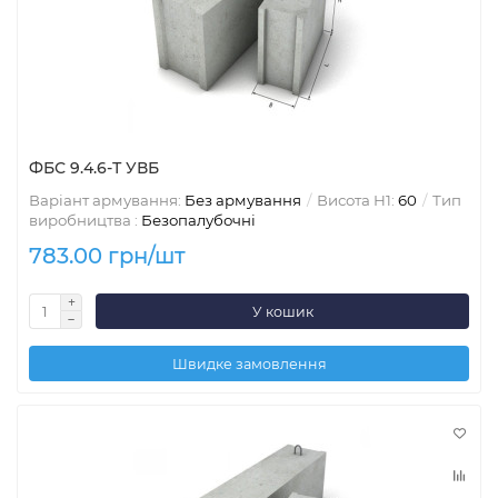
ФБС 9.4.6-Т УВБ
Варіант армування:
Без армування
Висота H1:
60
Тип
виробництва :
Безопалубочні
783.00 грн/шт
У кошик
Швидке замовлення