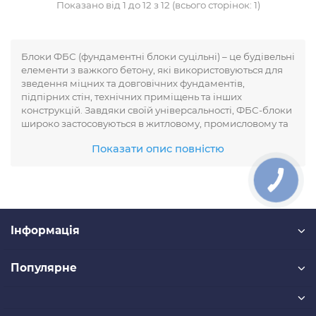
Показано від 1 до 12 з 12 (всього сторінок: 1)
Блоки ФБС (фундаментні блоки суцільні) – це будівельні
елементи з важкого бетону, які використовуються для
зведення міцних та довговічних фундаментів,
підпірних стін, технічних приміщень та інших
конструкцій. Завдяки своїй універсальності, ФБС-блоки
широко застосовуються в житловому, промисловому та
цивільному будівництві.
Показати опис повністю
Основні характеристики блоків ФБС:
Міцність: виготовляються з важкого бетону
високої марки, що забезпечує стійкість до
великих навантажень.
Iнформація
Довговічність: стійкі до впливу вологи, морозу та
інших агресивних факторів навколишнього
середовища.
Популярне
Стандартні розміри: блоки доступні в різних
габаритах, що дозволяє обрати оптимальний
варіант для будь-якого проекту.