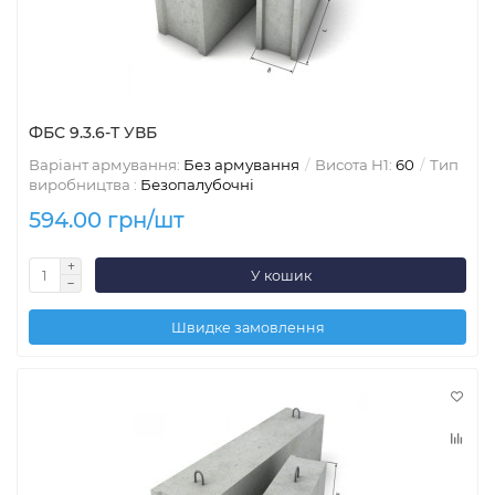
ФБС 9.3.6-Т УВБ
Варіант армування:
Без армування
Висота H1:
60
Тип
виробництва :
Безопалубочні
594.00 грн/шт
У кошик
Швидке замовлення