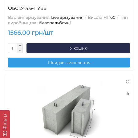
ФБС 24.4.6-Т УВБ
Варіант армування:
Без армування
Висота H1:
60
Тип
виробництва :
Безопалубочні
1566.00 грн/шт
У кошик
Швидке замовлення
Фільтр