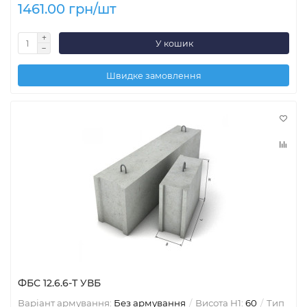
1461.00 грн/шт
У кошик
Швидке замовлення
ФБС 12.6.6-Т УВБ
Варіант армування:
Без армування
Висота H1:
60
Тип