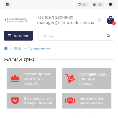
0
0
+38 (097) 260-19-80
manager@olimptrade.com.ua
0
Каталог
ЗБВ
Фундаменти
Блоки ФБС
Металопрокат
Доставка день-
оптом та в
в-день зі
роздріб
склада
В наявності всі
Індивідуальні
товарні позиції
цінові умови