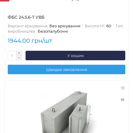
ФБС 24.5.6-Т УВБ
Варіант армування:
Без армування
Висота H1:
60
Тип
виробництва :
Безопалубочні
1944.00 грн/шт
У кошик
Швидке замовлення