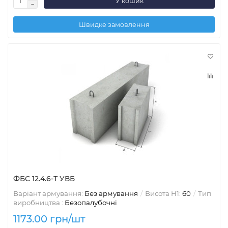
У кошик
Швидке замовлення
ФБС 12.4.6-Т УВБ
Варіант армування:
Без армування
Висота H1:
60
Тип
виробництва :
Безопалубочні
1173.00 грн/шт