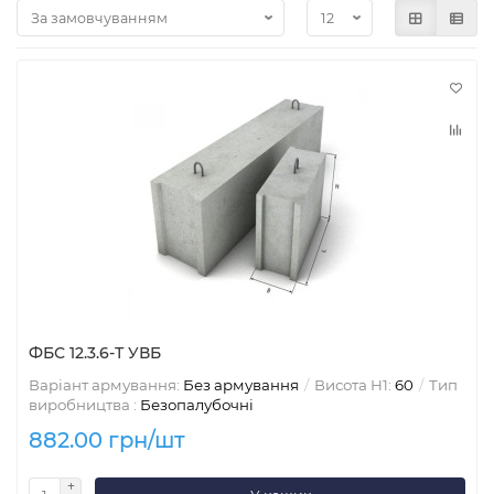
ФБС 12.3.6-Т УВБ
Варіант армування:
Без армування
Висота H1:
60
Тип
виробництва :
Безопалубочні
882.00 грн/шт