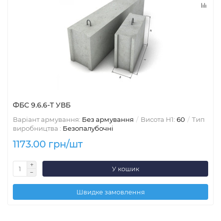
ФБС 9.6.6-Т УВБ
Варіант армування:
Без армування
Висота H1:
60
Тип
виробництва :
Безопалубочні
1173.00 грн/шт
У кошик
Швидке замовлення