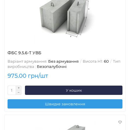
ФБС 9.5.6-Т УВБ
Варіант армування:
Без армування
Висота H1:
60
Тип
виробництва :
Безопалубочні
975.00 грн/шт
У кошик
Швидке замовлення