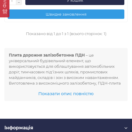
Фільтр
У кошик
Швидке замовлення
Показано від 1 до 1 з 1 (всього сторінок: 1)
Плита дорожня залізобетонна ПДН
– це
універсальний будівельний елемент, що
використовується для облаштування автомобільних
доріг, тимчасових під'їзних шляхів, промислових
майданчиків, складів і зон з високим навантаженням.
Виготовлена з високоміцного залізобетону, ПДН-плита
забезпечує тривалий термін експлуатації та стійкість до
Показати опис повністю
механічних і природних впливів.
Переваги ПДН-плит:
Надійність. Витримують інтенсивний рух
Iнформація
транспорту, зокрема вантажного.