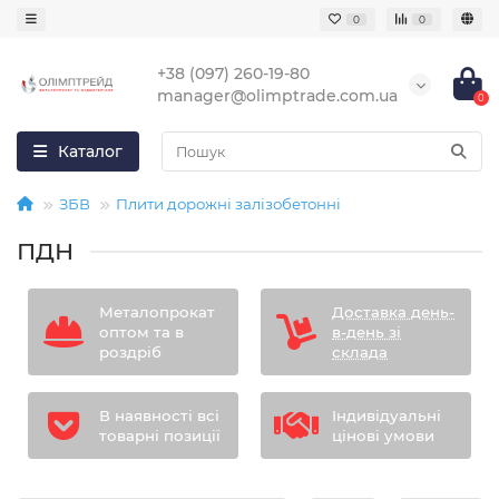
0
0
+38 (097) 260-19-80
manager@olimptrade.com.ua
0
Каталог
ЗБВ
Плити дорожні залізобетонні
ПДН
Металопрокат
Доставка день-
оптом та в
в-день зі
роздріб
склада
В наявності всі
Індивідуальні
товарні позиції
цінові умови