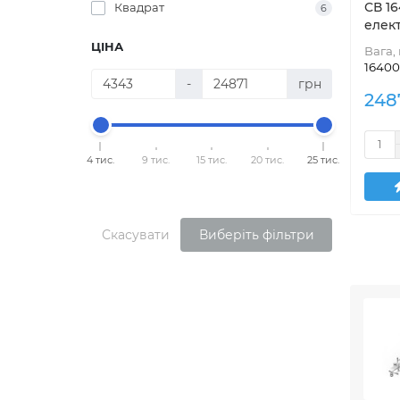
СВ 16
Квадрат
6
елек
ЦІНА
Вага, 
16400
-
грн
248
4 тис.
9 тис.
15 тис.
20 тис.
25 тис.
Скасувати
Виберіть фільтри