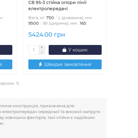
СВ 95-3 стійка опори лінії
електропередачі
м.:
Вага, кг:
750
L (довжина), мм.:
9500
B1 (ширина), мм.:
165
5424.00 грн
У кошик
я
Швидке замовлення
орінок: 1)
етонна конструкція, призначена для
ях електропередач середньої та високої напруги.
ву зовнішніх факторів, такі стійки є надійним
і.