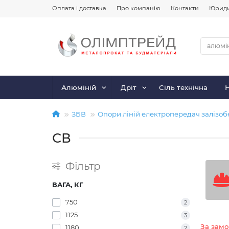
Оплата і доставка
Про компанію
Контакти
Юриди
Алюміній
Дріт
Сіль технічна
ЗБВ
Опори ліній електропередач залізоб
СВ
Фільтр
ВАГА, КГ
750
2
1125
3
За зам
1180
2