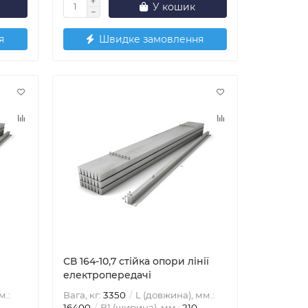
У кошик
я
Швидке замовлення
СВ 164-10,7 стійка опори лінії
електропередачі
м.:
Вага, кг:
3350
L (довжина), мм.:
16400
B1 (ширина), мм.:
210