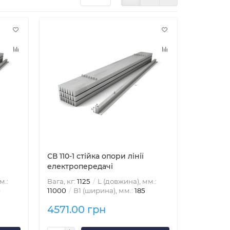
СВ 110-1 стійка опори лінії
електропередачі
м.:
Вага, кг:
1125
L (довжина), мм.:
0
11000
B1 (ширина), мм.:
185
4571.00 грн