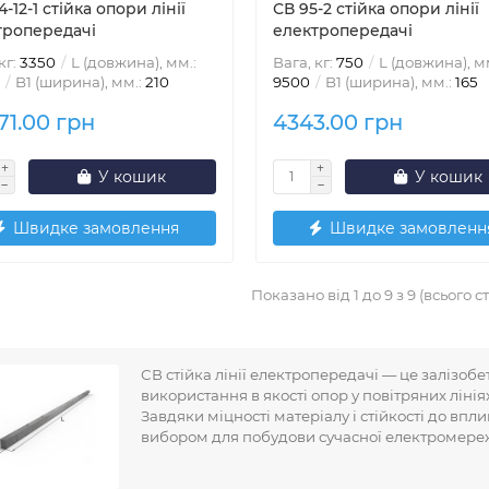
4-12-1 стійка опори лінії
СВ 95-2 стійка опори лінії
тропередачі
електропередачі
кг:
3350
L (довжина), мм.:
Вага, кг:
750
L (довжина), м
B1 (ширина), мм.:
210
9500
B1 (ширина), мм.:
165
71.00 грн
4343.00 грн
У кошик
У кошик
Швидке замовлення
Швидке замовленн
Показано від 1 до 9 з 9 (всього ст
СВ стійка лінії електропередачі — це залізоб
використання в якості опор у повітряних ліні
Завдяки міцності матеріалу і стійкості до впли
вибором для побудови сучасної електромереж