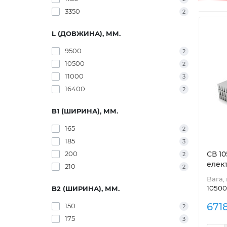
3350
2
L (ДОВЖИНА), ММ.
9500
2
10500
2
11000
3
16400
2
B1 (ШИРИНА), ММ.
165
2
185
3
200
СВ 10
2
елек
210
2
Вага, 
10500
B2 (ШИРИНА), ММ.
671
150
2
175
3