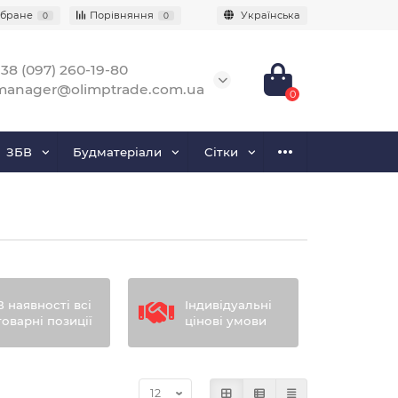
бране
Порівняння
Українська
0
0
38 (097) 260-19-80
manager@olimptrade.com.ua
0
ЗБВ
Будматеріали
Сітки
В наявності всі
Індивідуальні
товарні позиції
цінові умови