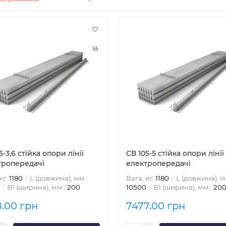
5-3,6 стійка опори лінії
СВ 105-5 стійка опори лінії
тропередачі
електропередачі
кг:
1180
L (довжина), мм.:
Вага, кг:
1180
L (довжина), м
B1 (ширина), мм.:
200
10500
B1 (ширина), мм.:
20
8.00 грн
7477.00 грн