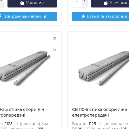
У кошик
У кошик
Швидке замовлення
Швидке замовленн
0-3.5 стійка опори лінії
СВ 110-5 стійка опори лінії
тропередачі
електропередачі
кг:
1125
L (довжина), мм.:
Вага, кг:
1125
L (довжина), м
B1 (ширина), мм.:
185
11000
B1 (ширина), мм.:
185