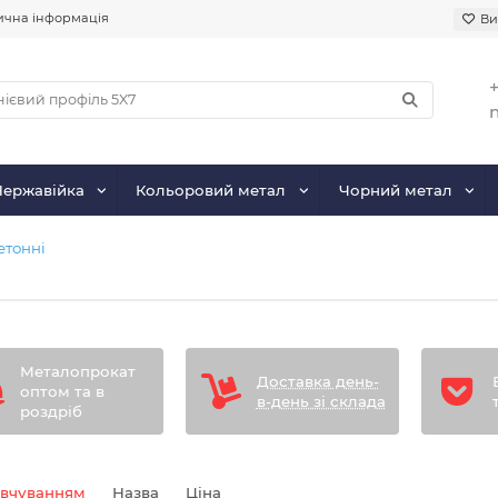
чна інформація
Ви
+
Нержавійка
Кольоровий метал
Чорний метал
етонні
Металопрокат
Доставка день-
оптом та в
в-день зі склада
роздріб
овчуванням
Назва
Ціна