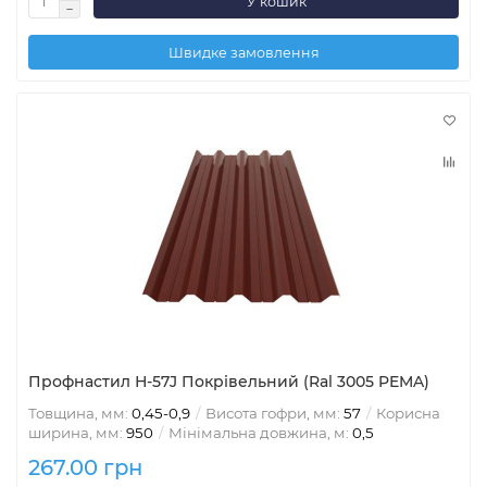
У кошик
Швидке замовлення
Профнастил Н-57J Покрівельний (Ral 3005 PEMA)
Товщина, мм:
0,45-0,9
Висота гофри, мм:
57
Корисна
ширина, мм:
950
Мінімальна довжина, м:
0,5
267.00 грн