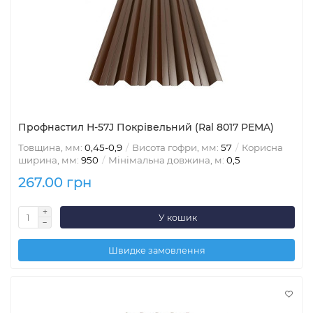
Профнастил Н-57J Покрівельний (Ral 8017 PEMA)
Товщина, мм:
0,45-0,9
Висота гофри, мм:
57
Корисна
ширина, мм:
950
Мінімальна довжина, м:
0,5
267.00 грн
У кошик
Швидке замовлення