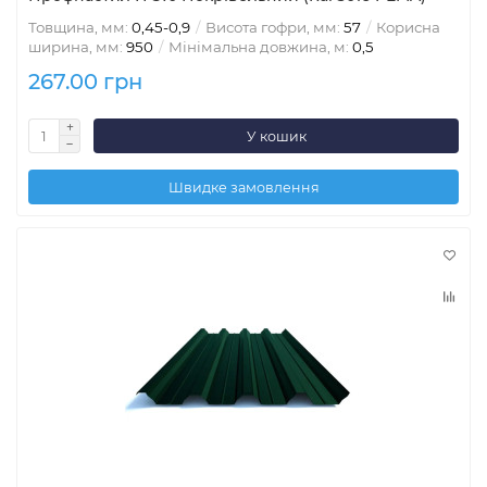
Товщина, мм:
0,45-0,9
Висота гофри, мм:
57
Корисна
ширина, мм:
950
Мінімальна довжина, м:
0,5
267.00 грн
У кошик
Швидке замовлення