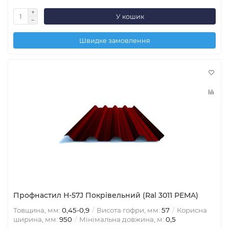
У кошик
Швидке замовлення
Профнастил Н-57J Покрівельний (Ral 3011 PEMA)
Товщина, мм:
0,45-0,9
Висота гофри, мм:
57
Корисна
ширина, мм:
950
Мінімальна довжина, м:
0,5