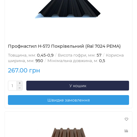
Профнастил Н-57J Покрівельний (Ral 7024 PEMA)
Товщина, мм:
0,45-0,9
Висота гофри, мм:
57
Корисна
ширина, мм:
950
Мінімальна довжина, м:
0,5
267.00 грн
У кошик
Швидке замовлення