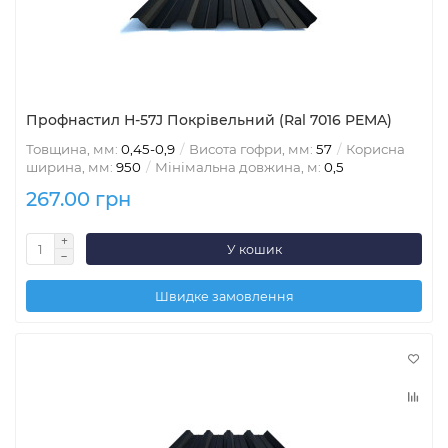
Профнастил Н-57J Покрівельний (Ral 7016 PEMA)
Товщина, мм:
0,45-0,9
Висота гофри, мм:
57
Корисна
ширина, мм:
950
Мінімальна довжина, м:
0,5
267.00 грн
У кошик
Швидке замовлення