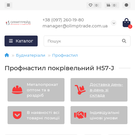
0
0
+38 (097) 260-19-80
manager@olimptrade.com.ua
0
Каталог
Будматеріали
Профнастил
Профнастил покрівельний H57-J
Металопрокат
Доставка день-
оптом та в
в-день зі
роздріб
склада
В наявності всі
Індивідуальні
товарні позиції
цінові умови