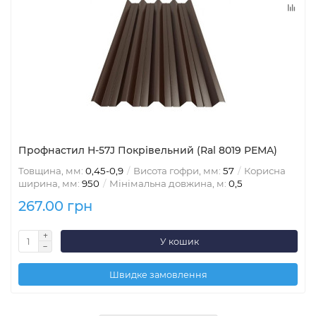
Профнастил Н-57J Покрівельний (Ral 8019 PEMA)
Товщина, мм:
0,45-0,9
Висота гофри, мм:
57
Корисна
ширина, мм:
950
Мінімальна довжина, м:
0,5
267.00 грн
У кошик
Швидке замовлення