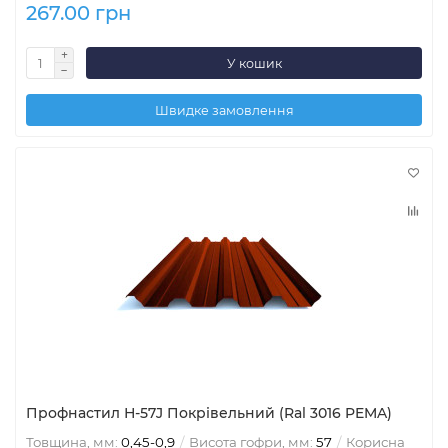
267.00 грн
У кошик
Швидке замовлення
Профнастил Н-57J Покрівельний (Ral 3016 PEMA)
Товщина, мм:
0,45-0,9
Висота гофри, мм:
57
Корисна