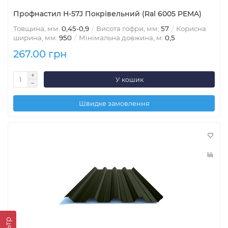
Профнастил Н-57J Покрівельний (Ral 6005 PEMA)
Товщина, мм:
0,45-0,9
Висота гофри, мм:
57
Корисна
ширина, мм:
950
Мінімальна довжина, м:
0,5
267.00 грн
У кошик
Швидке замовлення