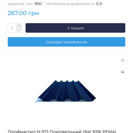
ширина, мм:
950
Мінімальна довжина, м:
0,5
267.00 грн
У кошик
Швидке замовлення
Профнастил Н-57J Покрівельний (Ral 3016 PEMA)