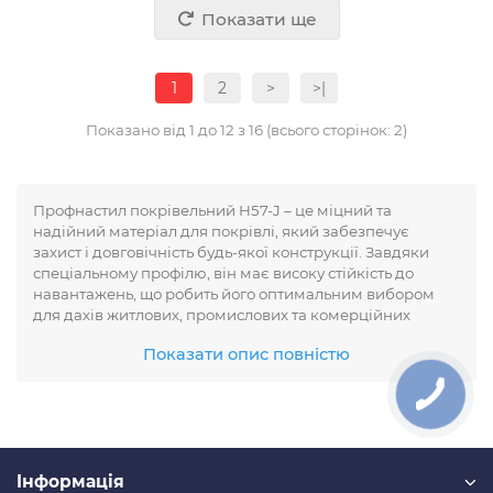
Показати ще
1
2
>
>|
Показано від 1 до 12 з 16 (всього сторінок: 2)
Профнастил покрівельний H57-J – це міцний та
надійний матеріал для покрівлі, який забезпечує
захист і довговічність будь-якої конструкції. Завдяки
спеціальному профілю, він має високу стійкість до
навантажень, що робить його оптимальним вибором
для дахів житлових, промислових та комерційних
будівель. Профнастил H57-J виготовлений із
Показати опис повністю
оцинкованої сталі з полімерним покриттям, що надає
йому додаткового захисту від корозії та впливу
погодних умов.
Переваги:
Iнформація